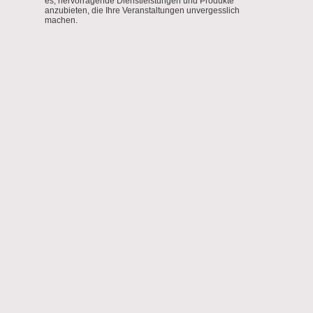
es, hervorragende Dienstleistungen und Produkte
anzubieten, die Ihre Veranstaltungen unvergesslich
machen.